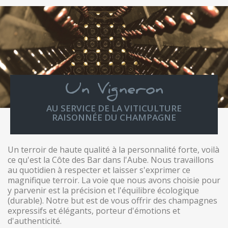
Un Vigneron
AU SERVICE DE LA VITICULTURE
RAISONNÉE DU CHAMPAGNE
Un terroir de haute qualité à la personnalité forte, voilà
ce qu'est la Côte des Bar dans l'Aube. Nous travaillons
au quotidien à respecter et laisser s'exprimer ce
magnifique terroir. La voie que nous avons choisie pour
y parvenir est la précision et l'équilibre écologique
(durable). Notre but est de vous offrir des champagnes
expressifs et élégants, porteur d'émotions et
d'authenticité.