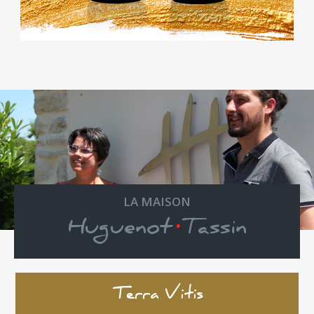
LA MAISON
·
Huguenot
Tassin
Terra Vitis