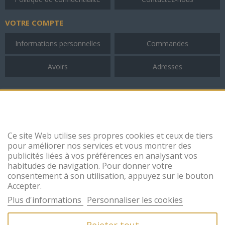
VOTRE COMPTE
Informations personnelles
Commandes
Avoirs
Adresses
INFORMATIONS
Champagne Huguenot-Tassin
4 rue du Val Lune
10110 Celles-sur-Ource
Ce site Web utilise ses propres cookies et ceux de tiers
France
pour améliorer nos services et vous montrer des
+33 (0)3 25 38 54 49
publicités liées à vos préférences en analysant vos
contact@huguenot-tassin.com
habitudes de navigation. Pour donner votre
consentement à son utilisation, appuyez sur le bouton
Accepter.
Restez en contact avec nous, abonnez-vous !
Plus d'informations
Personnaliser les cookies
Rejeter tout