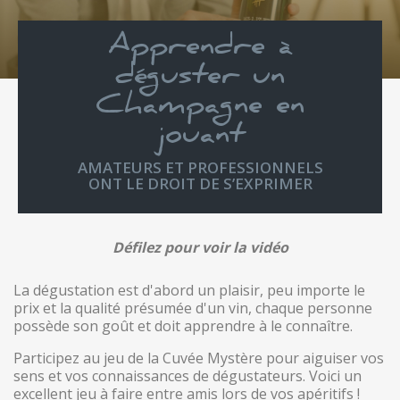
Apprendre à
déguster un
Champagne en
jouant
AMATEURS ET PROFESSIONNELS
ONT LE DROIT DE S’EXPRIMER
Défilez pour voir la vidéo
La dégustation est d'abord un plaisir, peu importe le
prix et la qualité présumée d'un vin, chaque personne
possède son goût et doit apprendre à le connaître.
Participez au jeu de la Cuvée Mystère pour aiguiser vos
sens et vos connaissances de dégustateurs. Voici un
excellent jeu à faire entre amis lors de vos apéritifs !